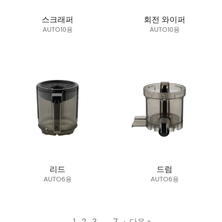
스크래퍼
회전 와이퍼
AUTO10용
AUTO10용
정가
정가
리드
드럼
AUTO6용
AUTO6용
정가
정가
1
2
3
…
7
·
다음 »