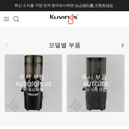
건너뛰기
최신 소식을 가장 먼저 받아보시려면
뉴스레터를 구독하세요
.
이전의
다음
모델별 부품
주서 부품 :
주서 부품 :
AUTO10PLUS
AUTO10S
15 개의 제품
20 개의 제품