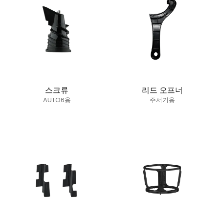
스크류
리드 오프너
AUTO6용
주서기용
정가
정가